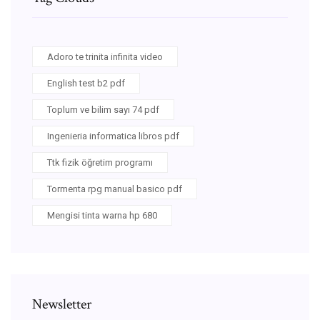
Adoro te trinita infinita video
English test b2 pdf
Toplum ve bilim sayı 74 pdf
Ingenieria informatica libros pdf
Ttk fizik öğretim programı
Tormenta rpg manual basico pdf
Mengisi tinta warna hp 680
Newsletter