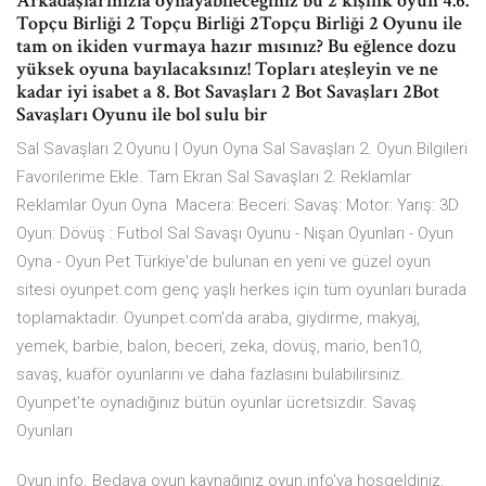
Arkadaşlarınızla oynayabileceğiniz bu 2 kişilik oyun 4.6.
Topçu Birliği 2 Topçu Birliği 2Topçu Birliği 2 Oyunu ile
tam on ikiden vurmaya hazır mısınız? Bu eğlence dozu
yüksek oyuna bayılacaksınız! Topları ateşleyin ve ne
kadar iyi isabet a 8. Bot Savaşları 2 Bot Savaşları 2Bot
Savaşları Oyunu ile bol sulu bir
Sal Savaşları 2 Oyunu | Oyun Oyna Sal Savaşları 2. Oyun Bilgileri
Favorilerime Ekle. Tam Ekran Sal Savaşları 2. Reklamlar
Reklamlar Oyun Oyna Macera: Beceri: Savaş: Motor: Yarış: 3D
Oyun: Dövüş : Futbol Sal Savaşı Oyunu - Nişan Oyunları - Oyun
Oyna - Oyun Pet Türkiye'de bulunan en yeni ve güzel oyun
sitesi oyunpet.com genç yaşlı herkes için tüm oyunları burada
toplamaktadır. Oyunpet.com'da araba, giydirme, makyaj,
yemek, barbie, balon, beceri, zeka, dövüş, mario, ben10,
savaş, kuaför oyunlarını ve daha fazlasını bulabilirsiniz.
Oyunpet'te oynadığınız bütün oyunlar ücretsizdir. Savaş
Oyunları
Oyun.info. Bedava oyun kaynağınız oyun.info'ya hoşgeldiniz.