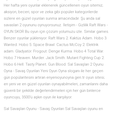
Her hafta yeni oyunlar eklenerek güncellenen oyun sitemiz;
aksiyon, beceri, spor ve zeka gibi popüler kategorilerde
sizlere en güzel oyunları sunma amacındadır. Şu anda sal
savaslari 2 oyununu oynuyorsunuz. İletişim - Gizlilik Raft Wars -
OYUN SKOR Bu oyun için çözüm yolumuzu izle. Similar games.
Benzer oyunlar yükleniyor. Raft Wars 2. Kaktüs Adam. Hobo 3
Wanted. Hobo 5: Space Brawl. Cactus McCoy 2. Elektrik
adam. Gladyatör. Frogout. Denge Kurma. Hobo 4 Total War.
Hobo 7 Heaven. Murder. Jack Smith. Mutant Fighting Cup 2.
Hobo 6 Hell. Tasty Planet. Gun Blood. Sal Savaşları 2 Oyunu
Oyna - Savaş Oyunları Yeni Oyun Oyna sloganı ile her geçen
gün popülaritesini artıran enyenioyunoyna.gen.tr oyun sitesi;
en yeni ve en güzel oyunları oynayabilmeleri, zamanlarını daha
güvenli bir şekilde değerlendirmeleri için her gün binlerce
oyuncuyu, 3500'ü aşkın oyun ile karşılıyor.
Sal Savaşları Oyunu - Savaş Oyunları Sal Savaşları oyunu en