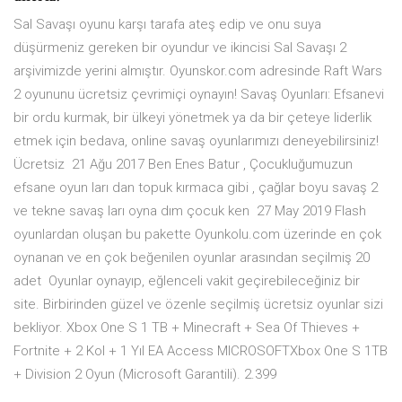
Sal Savaşı oyunu karşı tarafa ateş edip ve onu suya
düşürmeniz gereken bir oyundur ve ikincisi Sal Savaşı 2
arşivimizde yerini almıştır. Oyunskor.com adresinde Raft Wars
2 oyununu ücretsiz çevrimiçi oynayın! Savaş Oyunları: Efsanevi
bir ordu kurmak, bir ülkeyi yönetmek ya da bir çeteye liderlik
etmek için bedava, online savaş oyunlarımızı deneyebilirsiniz!
Ücretsiz 21 Ağu 2017 Ben Enes Batur , Çocukluğumuzun
efsane oyun ları dan topuk kırmaca gibi , çağlar boyu savaş 2
ve tekne savaş ları oyna dım çocuk ken 27 May 2019 Flash
oyunlardan oluşan bu pakette Oyunkolu.com üzerinde en çok
oynanan ve en çok beğenilen oyunlar arasından seçilmiş 20
adet Oyunlar oynayıp, eğlenceli vakit geçirebileceğiniz bir
site. Birbirinden güzel ve özenle seçilmiş ücretsiz oyunlar sizi
bekliyor. Xbox One S 1 TB + Minecraft + Sea Of Thieves +
Fortnite + 2 Kol + 1 Yıl EA Access MICROSOFTXbox One S 1TB
+ Division 2 Oyun (Microsoft Garantili). 2.399