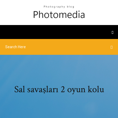
Sal savaşları 2 oyun kolu