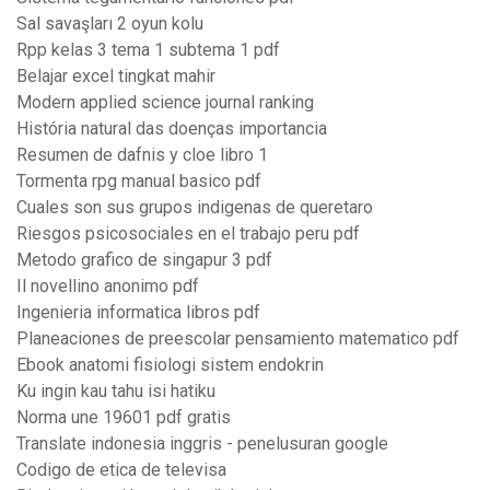
Sal savaşları 2 oyun kolu
Rpp kelas 3 tema 1 subtema 1 pdf
Belajar excel tingkat mahir
Modern applied science journal ranking
História natural das doenças importancia
Resumen de dafnis y cloe libro 1
Tormenta rpg manual basico pdf
Cuales son sus grupos indigenas de queretaro
Riesgos psicosociales en el trabajo peru pdf
Metodo grafico de singapur 3 pdf
Il novellino anonimo pdf
Ingenieria informatica libros pdf
Planeaciones de preescolar pensamiento matematico pdf
Ebook anatomi fisiologi sistem endokrin
Ku ingin kau tahu isi hatiku
Norma une 19601 pdf gratis
Translate indonesia inggris - penelusuran google
Codigo de etica de televisa