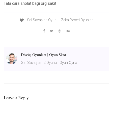
Tata cara sholat bagi org sakit
Sal Savaşları Oyunu - Zeka-Beceri Oyunları
Dövüş Oyunları | Oyun Skor
Sal Savaşları 2 Oyunu | Oyun Oyna
Leave a Reply